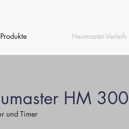
Produkte
Heumaster-Verleih
Heumaster HM 300
er und Timer