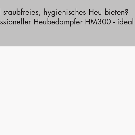
 staubfreies, hygienisches Heu bieten?
essioneller Heubedampfer HM300 - ideal 