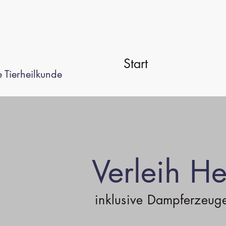
Start
 Tierheilkunde
Verleih 
inklusive Dampferzeug